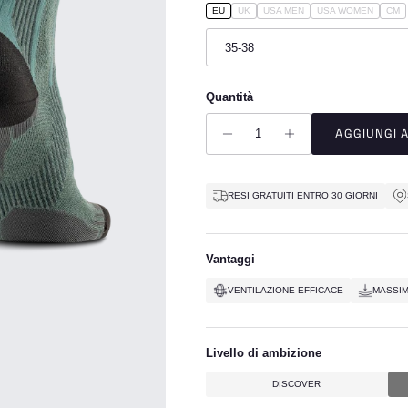
EU
UK
USA MEN
USA WOMEN
CM
35-38
Quantità
AGGIUNGI 
RESI GRATUITI ENTRO 30 GIORNI
Vantaggi
VENTILAZIONE EFFICACE
MASSIM
Livello di ambizione
DISCOVER