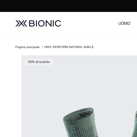
Passa ai contenuti
UOMO
Pagina principale
HIKE PERFORM NATURAL ANKLE
Passa alle informazioni sul prodotto
30% di sconto