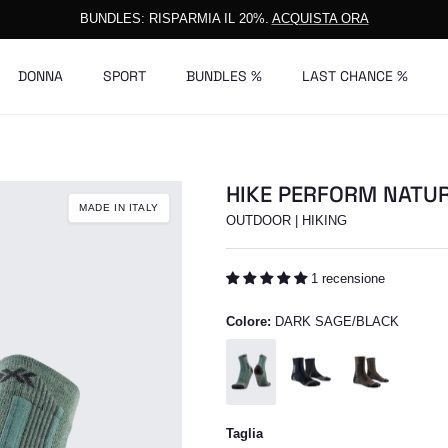
BUNDLES: RISPARMIA IL 20%.
ACQUISTA ORA
DONNA
SPORT
BUNDLES %
LAST CHANCE %
HIKE PERFORM NATU
MADE IN ITALY
OUTDOOR | HIKING
1 recensione
Colore:
DARK SAGE/BLACK
DARK SAGE/BLACK
BLACK/CHARCOAL
BROWN/BLACK
Taglia