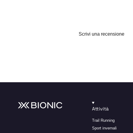
Sii il primo a scrivere una recens
Scrivi una recensione
Nessun elemento trovato
Attività
Trail Running
Sport invernali