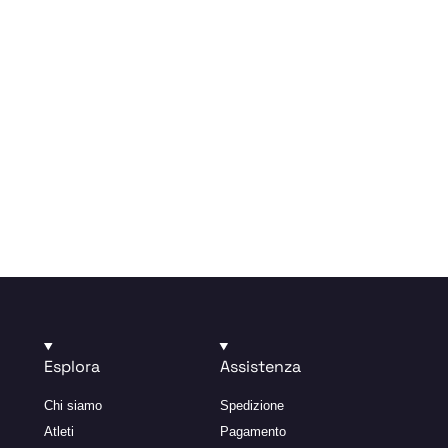
ione
Esplora
Assistenza
Chi siamo
Spedizione
Atleti
Pagamento