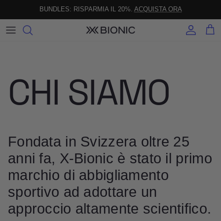
Passa ai contenuti
BUNDLES: RISPARMIA IL 20%.
ACQUISTA ORA
Account
Carre
CHI SIAMO
Fondata in Svizzera oltre 25
anni fa, X‑Bionic è stato il primo
marchio di abbigliamento
sportivo ad adottare un
approccio altamente scientifico.