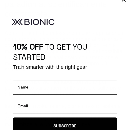
paradigma, scientificamente
comprovate.
Come gli atleti che indossano i nostri capi, anche i
nostri ingegneri sono costantemente alla ricerca di
10% OFF
TO GET YOU
ogni possibile vantaggio. La ricerca high‑tech e i
materiali innovativi spingono i confini del possibile.
STARTED
Ogni dettaglio viene analizzato con attenzione e i
metodi di costruzione diventano sempre più
Train smarter with the right gear
sofisticati.
Ciò che prende vita nei laboratori viene poi
Name
perfezionato sui sentieri, sulle strade e sulle piste
d’Europa e del resto del mondo.
Email
Innovazioni rivoluzionarie, come il nostro sistema
3D Bionic Sphere® e le scarpe TerraSkin,
consentono di risparmiare l’energia del corpo e
massimizzare le prestazioni sportive.
SUBSCRIBE