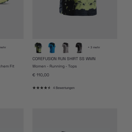
mehr
+ 3 mehr
COREFUSION RUN SHIRT SS WMN
chem Fit
Women - Running - Tops
Normaler Preis
€ 110,00
4 Bewertungen