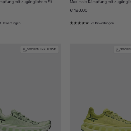
mpfung mit zugänglichem Fit
Maximale Dämpfung mit zugängli
eis
Normaler Preis
€ 180,00
3 Bewertungen
23 Bewertungen
SOCKEN INKLUSIVE
SOCKE