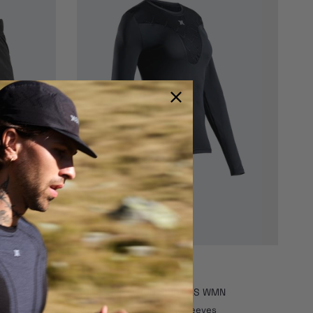
ORTS WMN
COREFUSION RUN SHIRT LS WMN
Women - Running - Longsleeves