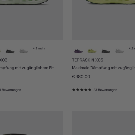
+ 2 mehr
+ 2 
X03
TERRASKIN X03
mpfung mit zugänglichem Fit
Maximale Dämpfung mit zugängli
eis
Normaler Preis
€ 180,00
3 Bewertungen
23 Bewertungen