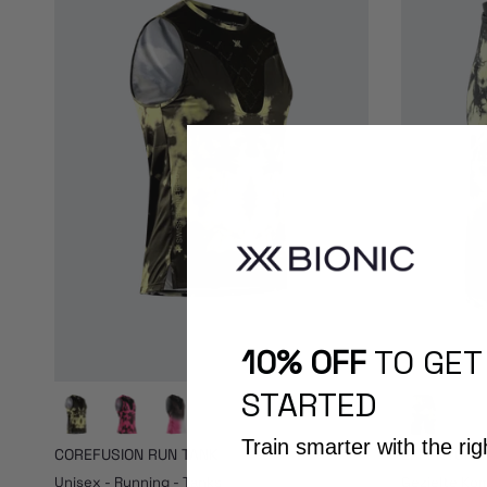
10% OFF
TO GET
STARTED
Train smarter with the rig
COREFUSION RUN TANK
EFFEKTOR 
Unisex - Running - Tanks
Gezielte Ko