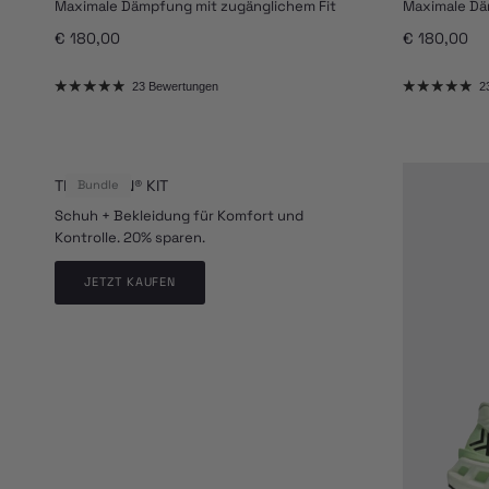
Maximale Dämpfung mit zugänglichem Fit
Maximale Dä
Normaler Preis
Normaler Pr
€ 180,00
€ 180,00
23 Bewertungen
2
TERRASKIN® KIT
Bundle
Schuh + Bekleidung für Komfort und
Kontrolle. 20% sparen.
JETZT KAUFEN