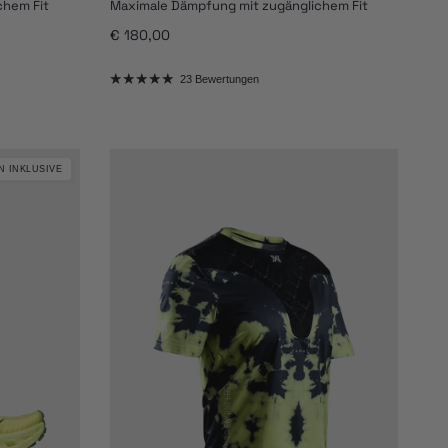
chem Fit
Maximale Dämpfung mit zugänglichem Fit
Normaler Preis
€ 180,00
23 Bewertungen
N INKLUSIVE